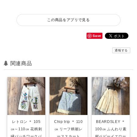
この商品をアプリで見る
Save
通報する
関連商品
レトロン ＊ 105
Chip trip ＊ 110
BEARDSLEY ＊
㎝～110㎝ 花柄刺
㎝ リーフ柄裾レ
100㎝ ふんわり素
繍パッチワークパ
ーススカート
材ベビーイエロー