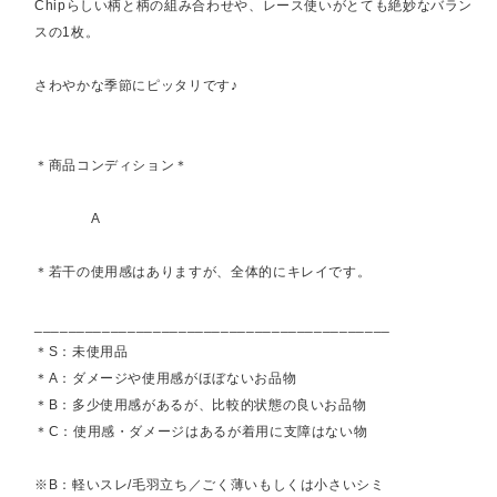
Chipらしい柄と柄の組み合わせや、レース使いがとても絶妙なバラン
スの1枚。
さわやかな季節にピッタリです♪
＊商品コンディション＊
A
＊若干の使用感はありますが、全体的にキレイです。
__________________________________________
＊S：未使用品
＊A：ダメージや使用感がほぼないお品物
＊B：多少使用感があるが、比較的状態の良いお品物
＊C：使用感・ダメージはあるが着用に支障はない物
※B：軽いスレ/毛羽立ち／ごく薄いもしくは小さいシミ