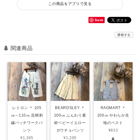
この商品をアプリで見る
Save
通報する
関連商品
レトロン ＊ 105
BEARDSLEY ＊
RAGMART ＊
㎝～110㎝ 花柄刺
100㎝ ふんわり素
100㎝ やわらか生
繍パッチワークパ
材ベビーイエロー
地のベスト
ンツ
ガウチョパンツ
¥833
¥1,365
¥1,200