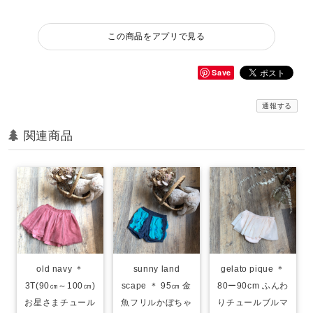
この商品をアプリで見る
Save
通報する
関連商品
old navy ＊
sunny land
gelato pique ＊
3T(90㎝～100㎝)
scape ＊ 95㎝ 金
80ー90cm ふんわ
お星さまチュール
魚フリルかぼちゃ
りチュールブルマ