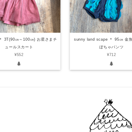
y ＊ 3T(90㎝～100㎝) お星さまチ
sunny land scape ＊ 95㎝
ュールスカート
ぼちゃパンツ
¥552
¥712