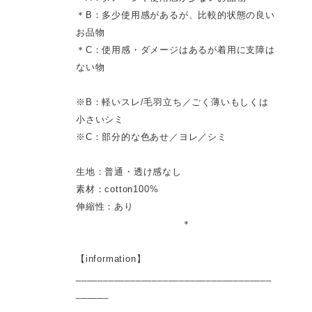
＊B：多少使用感があるが、比較的状態の良い
お品物
＊C：使用感・ダメージはあるが着用に支障は
ない物
※B：軽いスレ/毛羽立ち／ごく薄いもしくは
小さいシミ
※C：部分的な色あせ／ヨレ／シミ
生地：普通・透け感なし
素材：cotton100%
伸縮性：あり
＊
【information】
____________________________________
______